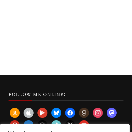
FOLLOW ME ONLINE:
amazon
apple
play
bluesky
facebook
goodreads
instagram
mastodon
pinterest
subscribe
threads
tiktok
x
youtube