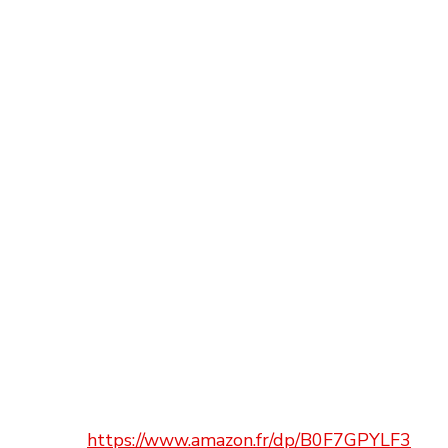
https://www.amazon.fr/dp/B0F7GPYLF3