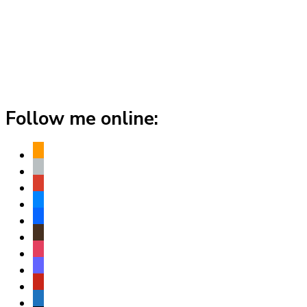
Follow me online:
amazon
apple
play
bluesky
facebook
goodreads
instagram
mastodon
pinterest
subscribe