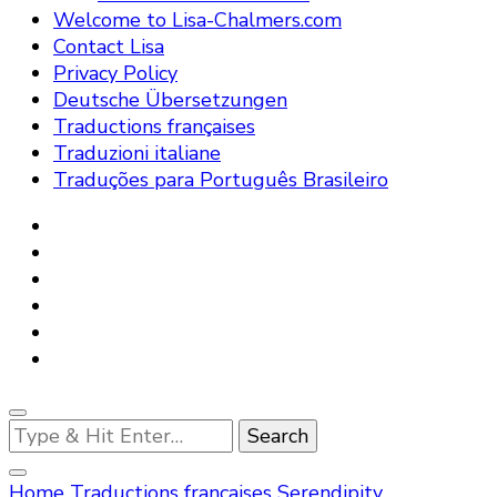
Welcome to Lisa-Chalmers.com
Contact Lisa
Privacy Policy
Deutsche Übersetzungen
Traductions françaises
Traduzioni italiane
Traduções para Português Brasileiro
Looking
for
Something?
Home
Traductions françaises
Serendipity