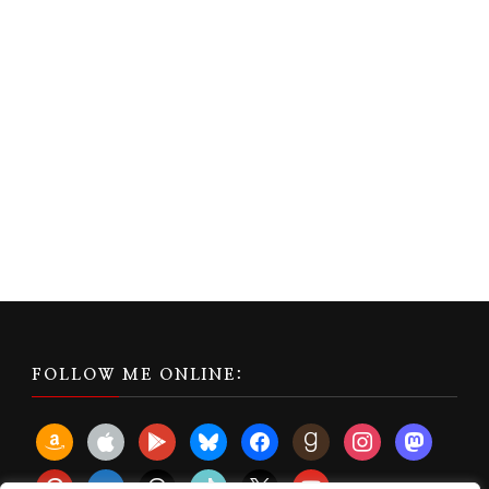
FOLLOW ME ONLINE:
amazon
apple
play
bluesky
facebook
goodreads
instagram
mastodon
pinterest
subscribe
threads
tiktok
x
youtube